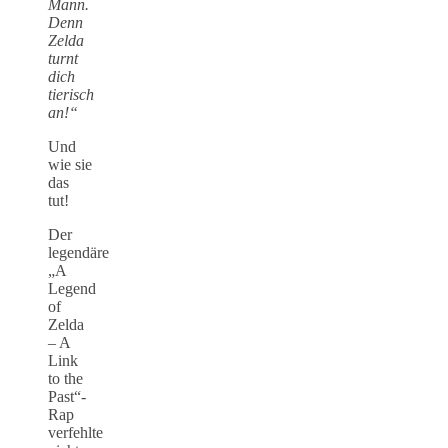
Mann.
Denn
Zelda
turnt
dich
tierisch
an!“
Und
wie sie
das
tut!
Der
legendäre
„A
Legend
of
Zelda
– A
Link
to the
Past“-
Rap
verfehlte