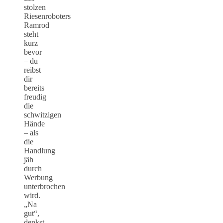
stolzen
Riesenroboters
Ramrod
steht
kurz
bevor
– du
reibst
dir
bereits
freudig
die
schwitzigen
Hände
– als
die
Handlung
jäh
durch
Werbung
unterbrochen
wird.
„Na
gut“,
denkst