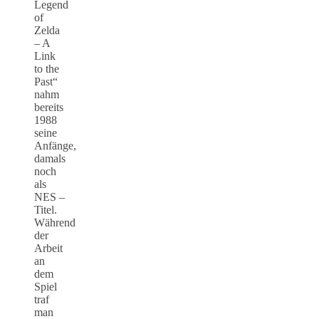
Legend
of
Zelda
– A
Link
to the
Past“
nahm
bereits
1988
seine
Anfänge,
damals
noch
als
NES –
Titel.
Während
der
Arbeit
an
dem
Spiel
traf
man