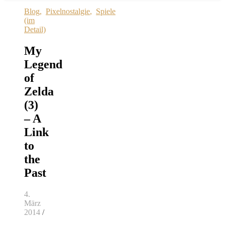
Blog
,
Pixelnostalgie
,
Spiele
(im
Detail)
My
Legend
of
Zelda
(3)
– A
Link
to
the
Past
4.
März
2014
/