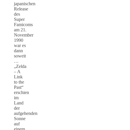
japanischen
Release
des
Super
Famicoms
am 21.
November
1990
war es
dann
soweit
…
„Zelda
– A
Link
to the
Past“
erschien
im
Land
der
aufgehenden
Sonne
auf
einem