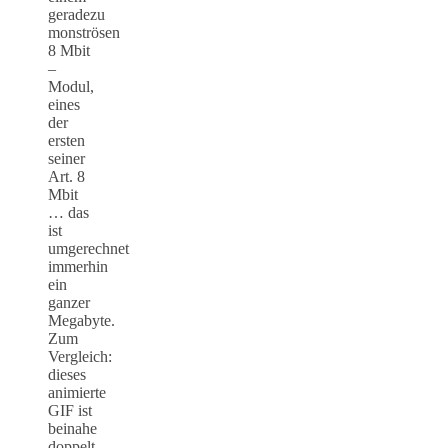
geradezu
monströsen
8 Mbit
–
Modul,
eines
der
ersten
seiner
Art. 8
Mbit
… das
ist
umgerechnet
immerhin
ein
ganzer
Megabyte.
Zum
Vergleich:
dieses
animierte
GIF ist
beinahe
doppelt