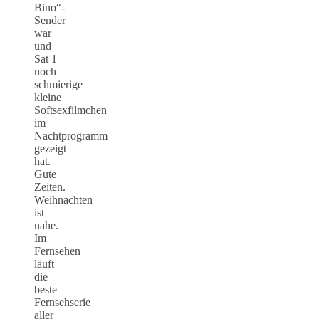
Bino“-
Sender
war
und
Sat 1
noch
schmierige
kleine
Softsexfilmchen
im
Nachtprogramm
gezeigt
hat.
Gute
Zeiten.
Weihnachten
ist
nahe.
Im
Fernsehen
läuft
die
beste
Fernsehserie
aller