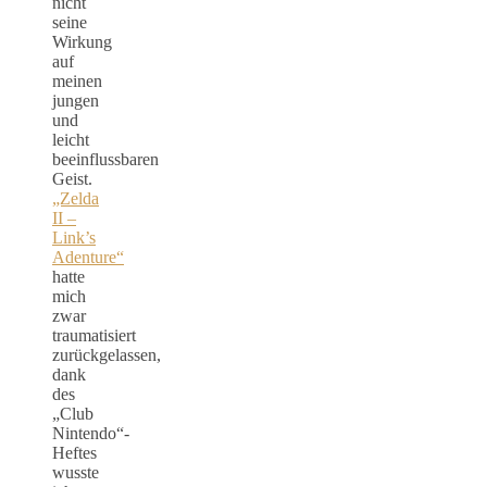
nicht
seine
Wirkung
auf
meinen
jungen
und
leicht
beeinflussbaren
Geist.
„Zelda
II –
Link’s
Adenture“
hatte
mich
zwar
traumatisiert
zurückgelassen,
dank
des
„Club
Nintendo“-
Heftes
wusste