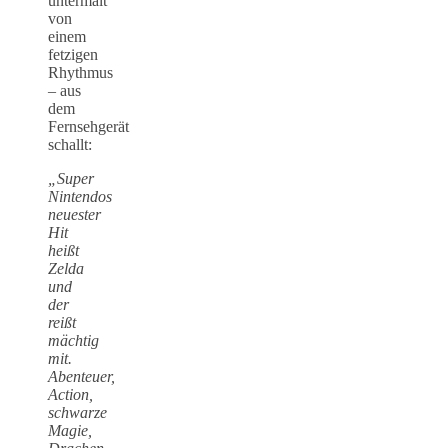
untermalt
von
einem
fetzigen
Rhythmus
– aus
dem
Fernsehgerät
schallt:
„Super
Nintendos
neuester
Hit
heißt
Zelda
und
der
reißt
mächtig
mit.
Abenteuer,
Action,
schwarze
Magie,