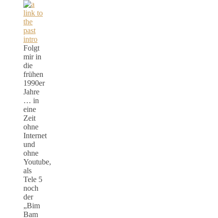
Folgt
mir in
die
frühen
1990er
Jahre
… in
eine
Zeit
ohne
Internet
und
ohne
Youtube,
als
Tele 5
noch
der
„Bim
Bam