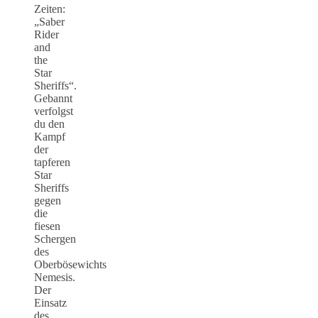
Zeiten:
„Saber
Rider
and
the
Star
Sheriffs“.
Gebannt
verfolgst
du den
Kampf
der
tapferen
Star
Sheriffs
gegen
die
fiesen
Schergen
des
Oberbösewichts
Nemesis.
Der
Einsatz
des