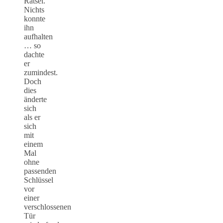
Rätsel.
Nichts
konnte
ihn
aufhalten
… so
dachte
er
zumindest.
Doch
dies
änderte
sich
als er
sich
mit
einem
Mal
ohne
passenden
Schlüssel
vor
einer
verschlossenen
Tür