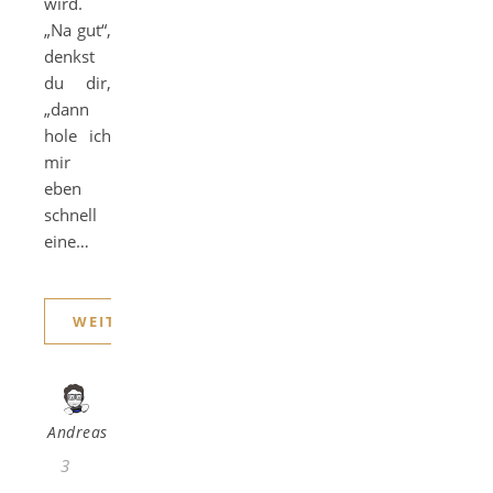
wird.
„Na gut“,
denkst
du dir,
„dann
hole ich
mir
eben
schnell
eine…
WEITERLESEN
Andreas
3