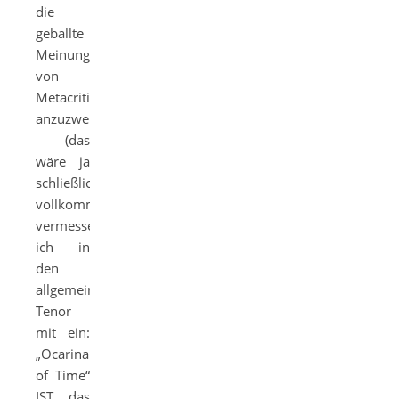
die
geballte
Meinungshoheit
von
Metacritic
anzuzweifeln
(das
wäre ja
schließlich
vollkommen
vermessen), stimme
ich in
den
allgemeinen
Tenor
mit ein:
„Ocarina
of Time“
IST das