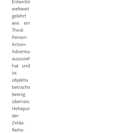
Entwickler
weltweit
gelehrt
wie ein
Third-
Person-
Action-
Adventure
auszusehen
hat und
ist
objektiv
betrachtet
(wenig
überraschend) der
Höhepunkt
der
Zelda-
Reihe.