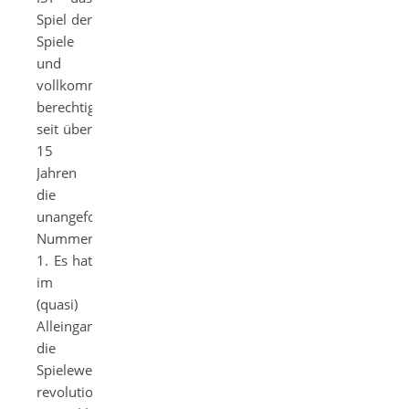
Spiel der
Spiele
und
vollkommen
berechtigt
seit über
15
Jahren
die
unangefochtene
Nummer
1. Es hat
im
(quasi)
Alleingang
die
Spielewelt
revolutioniert,