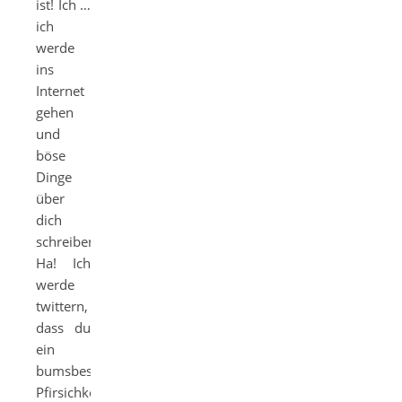
ist! Ich …
ich
werde
ins
Internet
gehen
und
böse
Dinge
über
dich
schreiben!
Ha! Ich
werde
twittern,
dass du
ein
bumsbeschissener
Pfirsichkopf