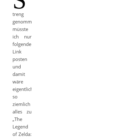
S
treng
genommen
müsste
ich nur
folgenden
Link
posten
und
damit
wäre
eigentlich
so
ziemlich
alles zu
„The
Legend
of Zelda: