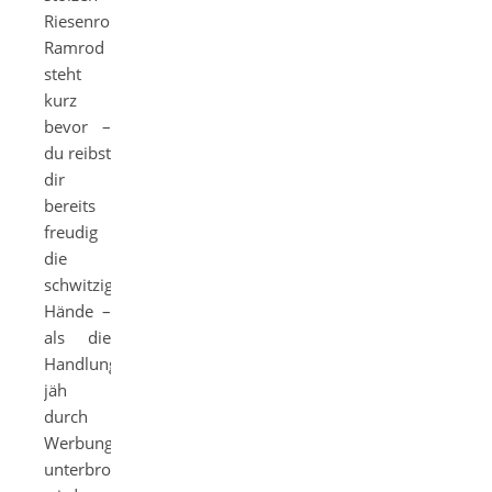
Riesenroboters
Ramrod
steht
kurz
bevor –
du reibst
dir
bereits
freudig
die
schwitzigen
Hände –
als die
Handlung
jäh
durch
Werbung
unterbrochen