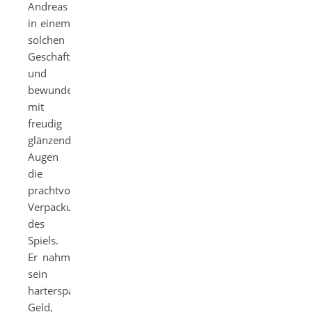
Andreas
in einem
solchen
Geschäft
und
bewunderte
mit
freudig
glänzenden
Augen
die
prachtvolle
Verpackung
des
Spiels.
Er nahm
sein
harterspartes
Geld,