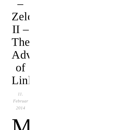
–
Zelda
II –
The
Adventure
of
Link
11.
Februar
2014
M