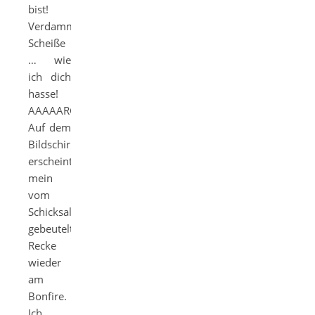
bist!
Verdammte
Scheiße
… wie
ich dich
hasse!
AAAAARGH!“
Auf dem
Bildschirm
erscheint
mein
vom
Schicksal
gebeutelter
Recke
wieder
am
Bonfire.
Ich