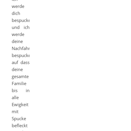
werde
dich
bespucken
und ich
werde
deine
Nachfahren
bespucken,
auf dass
deine
gesamte
Familie
bis in
alle
Ewigkeit
mit
Spucke
befleckt