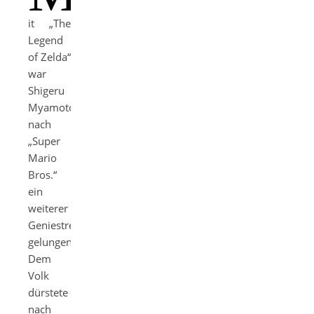
it „The
Legend
of Zelda“
war
Shigeru
Myamoto
nach
„Super
Mario
Bros.“
ein
weiterer
Geniestreich
gelungen.
Dem
Volk
dürstete
nach