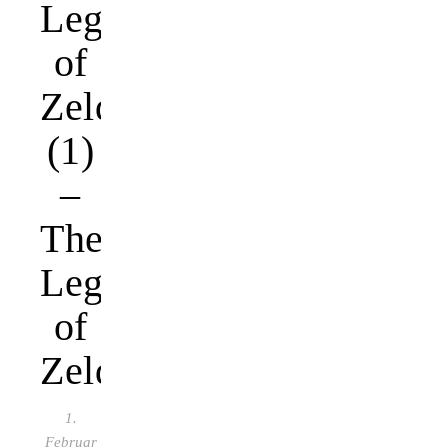
Legend
of
Zelda
(1)
–
The
Legend
of
Zelda
1.
Februar