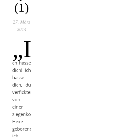
(1)
27. März
2014
„I
ch hasse
dich! Ich
hasse
dich, du
verficktes
von
einer
ziegenköpfigen
Hexe
geborenes Arschgesicht!
Ich