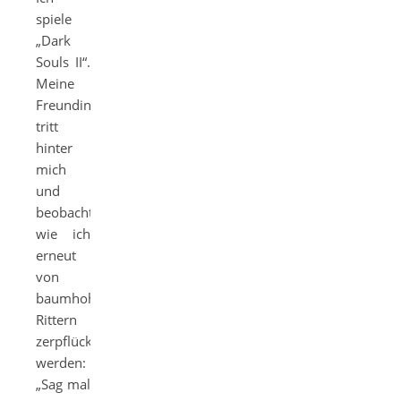
spiele
„Dark
Souls II“.
Meine
Freundin
tritt
hinter
mich
und
beobachtet
wie ich
erneut
von
baumhohen
Rittern
zerpflückt
werden:
„Sag mal