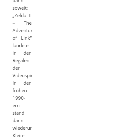
dann
soweit:
„Zelda II
– The
Adventure
of Link“
landete
in den
Regalen
der
Videospielfachmärkte.
In den
frühen
1990-
ern
stand
dann
wiederum
Klein-