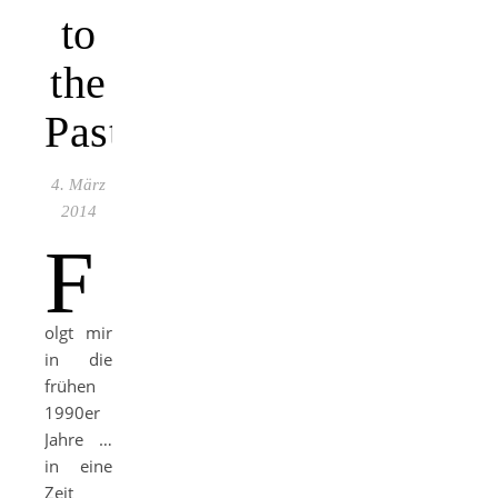
to
the
Past
4. März
2014
F
olgt mir
in die
frühen
1990er
Jahre …
in eine
Zeit