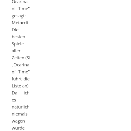
Ocarina
of Time“
gesagt:
Metacritic:
Die
besten
Spiele
aller
Zeiten (SPOILER:
„Ocarina
of Time“
führt die
Liste an).
Da ich
es
natürlich
niemals
wagen
würde