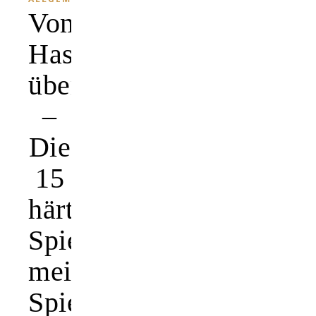
Vom
Hass
übermannt
–
Die
15
härtesten
Spiele
meiner
Spielerkarriere