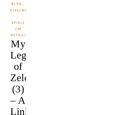
,
BLOG
PIXELNOSTALGIE
,
SPIELE
(IM
DETAIL)
My
Legend
of
Zelda
(3)
– A
Link