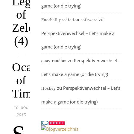
Legend
game (or die trying)
of
zu
Football prediction software
Zelda
Perspektivenwechsel – Let’s make a
(4)
game (or die trying)
–
zu
Perspektivenwechsel –
quay random
Ocarina
Let’s make a game (or die trying)
of
zu
Perspektivenwechsel – Let’s
Hockey
Time
make a game (or die trying)
10. Mai
2015