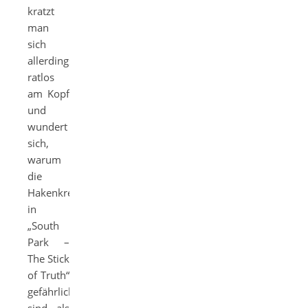
kratzt
man
sich
allerdings
ratlos
am Kopf
und
wundert
sich,
warum
die
Hakenkreuze
in
„South
Park –
The Stick
of Truth“
gefährlicher