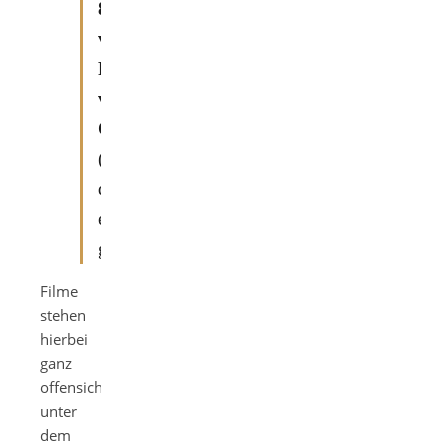
86 Verbreiten
von
Propagandamitteln
verfassungswidriger
Organisationen
(Hervorhebungen
durch
eternal-
gamer.de)
Filme
stehen
hierbei
ganz
offensichtlich
unter
dem