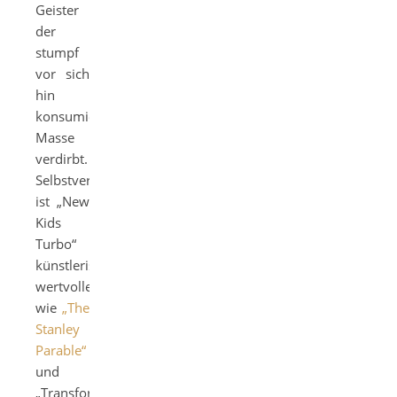
Geister
der
stumpf
vor sich
hin
konsumierenden
Masse
verdirbt.
Selbstverständlich
ist „New
Kids
Turbo“
künstlerisch
wertvoller
wie
„The
Stanley
Parable“
und
„Transformers: