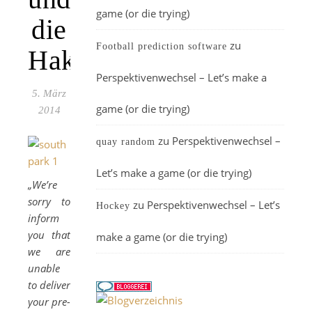
game (or die trying)
die
zu
Football prediction software
Hakenkreuze
Perspektivenwechsel – Let’s make a
5. März
game (or die trying)
2014
zu
Perspektivenwechsel –
quay random
Let’s make a game (or die trying)
„We’re
sorry to
zu
Perspektivenwechsel – Let’s
Hockey
inform
you that
make a game (or die trying)
we are
unable
to deliver
your pre-