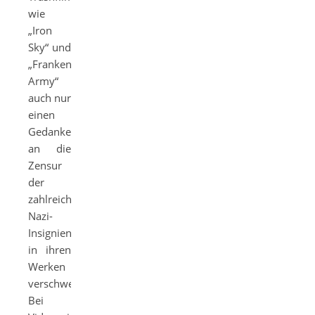
wie
„Iron
Sky“ und
„Frankenstein’s
Army“
auch nur
einen
Gedanken
an die
Zensur
der
zahlreichen
Nazi-
Insignien
in ihren
Werken
verschwenden.
Bei