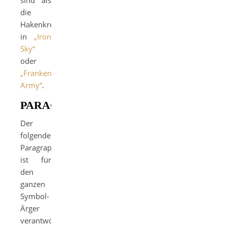
sind als
die
Hakenkreuze
in
„Iron
Sky“
oder
„Frankenstein’s
Army“
.
PARAGRAPHENDSCHUNGEL
Der
folgender
Paragraph
ist für
den
ganzen
Symbol-
Ärger
verantwortlich: