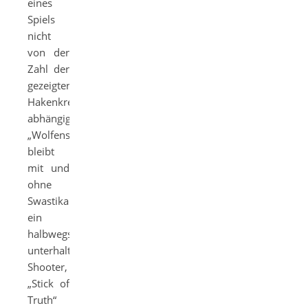
eines
Spiels
nicht
von der
Zahl der
gezeigten
Hakenkreuze
abhängig.
„Wolfenstein“
bleibt
mit und
ohne
Swastika
ein
halbwegs
unterhaltsamer
Shooter,
„Stick of
Truth“