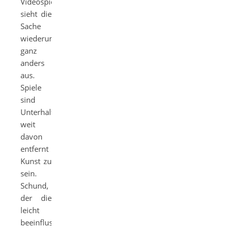
Videospielen
sieht die
Sache
wiederum
ganz
anders
aus.
Spiele
sind
Unterhaltungsprodukte,
weit
davon
entfernt
Kunst zu
sein.
Schund,
der die
leicht
beeinflussbaren