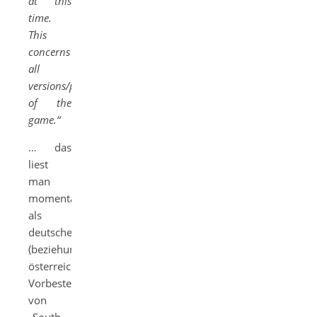
at this
time.
This
concerns
all
versions/platforms
of the
game.“
… das
liest
man
momentan
als
deutscher
(beziehungsweise
österreichischer)
Vorbesteller
von