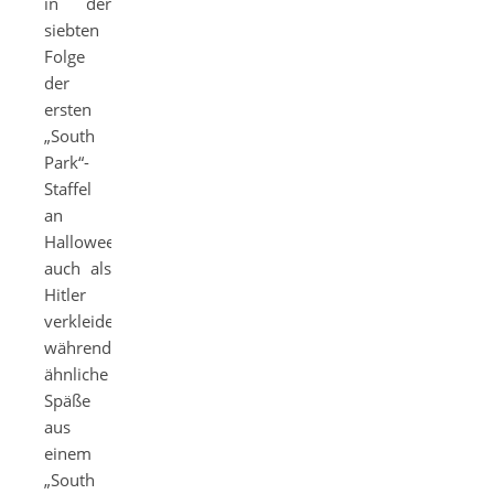
in der
siebten
Folge
der
ersten
„South
Park“-
Staffel
an
Halloween
auch als
Hitler
verkleiden,
während
ähnliche
Späße
aus
einem
„South