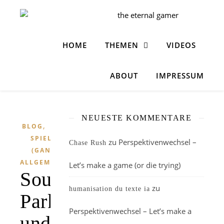
HOME
THEMEN
VIDEOS
ABOUT
IMPRESSUM
NEUESTE KOMMENTARE
,
BLOG
SPIELE
zu
Perspektivenwechsel –
Chase Rush
(GANZ
ALLGEMEIN)
Let’s make a game (or die trying)
South
zu
humanisation du texte ia
Park
Perspektivenwechsel – Let’s make a
und