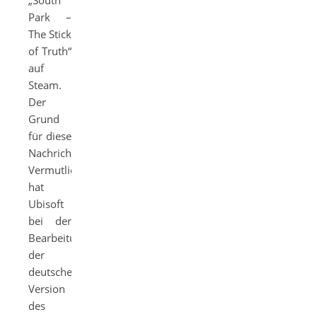
„South
Park –
The Stick
of Truth“
auf
Steam.
Der
Grund
für diese
Nachricht?
Vermutlich
hat
Ubisoft
bei der
Bearbeitung
der
deutschen
Version
des