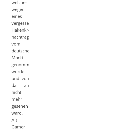
welches
wegen
eines
vergessenen
Hakenkreuzes
nachträglich
vom
deutschen
Markt
genommen
wurde
und von
da an
nicht
mehr
gesehen
ward.
Als
Gamer