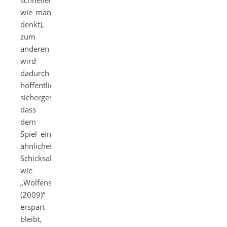
schneller
wie man
denkt),
zum
anderen
wird
dadurch
hoffentlich
sichergestellt,
dass
dem
Spiel ein
ähnliches
Schicksal
wie
„Wolfenstein
(2009)“
erspart
bleibt,