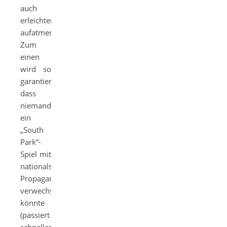
auch
erleichtert
aufatmen.
Zum
einen
wird so
garantiert,
dass
niemand
ein
„South
Park“-
Spiel mit
nationalsozialistischer
Propaganda
verwechseln
könnte
(passiert