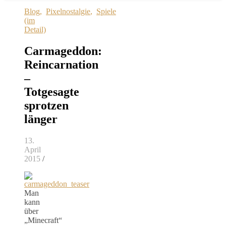
Blog
,
Pixelnostalgie
,
Spiele
(im
Detail)
Carmageddon:
Reincarnation
–
Totgesagte
sprotzen
länger
13.
April
2015
/
Man
kann
über
„Minecraft“