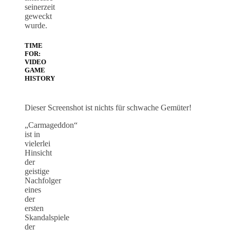
seinerzeit
geweckt
wurde.
TIME
FOR:
VIDEO
GAME
HISTORY
Dieser Screenshot ist nichts für schwache Gemüter!
„Carmageddon“
ist in
vielerlei
Hinsicht
der
geistige
Nachfolger
eines
der
ersten
Skandalspiele
der