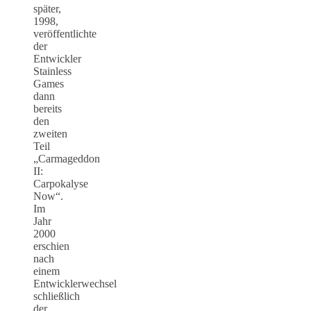
später,
1998,
veröffentlichte
der
Entwickler
Stainless
Games
dann
bereits
den
zweiten
Teil
„Carmageddon
II:
Carpokalyse
Now“.
Im
Jahr
2000
erschien
nach
einem
Entwicklerwechsel
schließlich
der