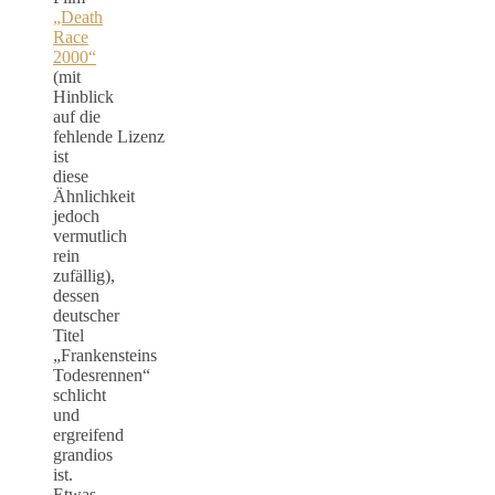
„Death
Race
2000“
(mit
Hinblick
auf die
fehlende Lizenz
ist
diese
Ähnlichkeit
jedoch
vermutlich
rein
zufällig),
dessen
deutscher
Titel
„Frankensteins
Todesrennen“
schlicht
und
ergreifend
grandios
ist.
Etwas