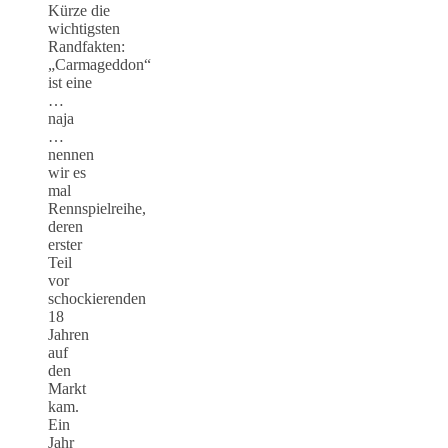
Kürze die
wichtigsten
Randfakten:
„Carmageddon“
ist eine
…
naja
…
nennen
wir es
mal
Rennspielreihe,
deren
erster
Teil
vor
schockierenden
18
Jahren
auf
den
Markt
kam.
Ein
Jahr