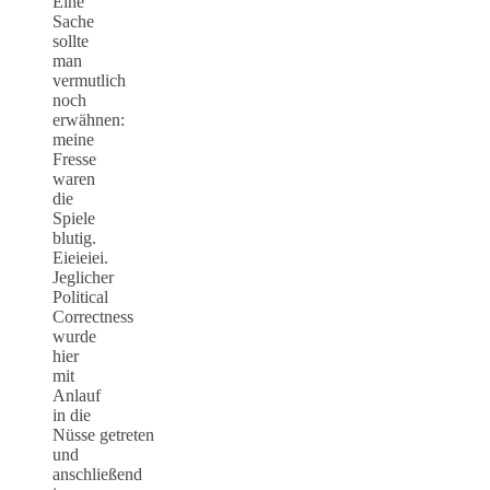
Eine
Sache
sollte
man
vermutlich
noch
erwähnen:
meine
Fresse
waren
die
Spiele
blutig.
Eieieiei.
Jeglicher
Political
Correctness
wurde
hier
mit
Anlauf
in die
Nüsse getreten
und
anschließend