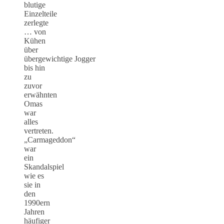
blutige
Einzelteile
zerlegte
… von
Kühen
über
übergewichtige Jogger
bis hin
zu
zuvor
erwähnten
Omas
war
alles
vertreten.
„Carmageddon“
war
ein
Skandalspiel
wie es
sie in
den
1990ern
Jahren
häufiger