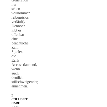
Generation
nur
selten
vollkommen
reibungslos
verläuft).
Dennoch
gibt es
offenbar
eine
beachtliche
Zahl
Spieler,
die
Early
Access dankend,
wenn
auch
deutlich
stillschweigender,
annehmen.
I
COULDN’T
CARE
LESS