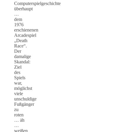
Computerspielgeschichte
überhaupt
…
dem
1976
erschienenen
Arcadespiel
„Death
Race“.
Der
damalige
Skandal:
Ziel
des
Spiels
war,
möglichst
viele
unschuldige
Fußgänger
zu
roten
… äh
…
weißen