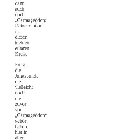
dann
auch
noch
„Carmageddon:
Reincarnation“
in
diesen
kleinen
elitären
Kreis.
Für all
die
Jungspunde,
die
vielleicht
noch
nie
zuvor
von
„Carmageddon“
gehört
haben,
hier in
aller