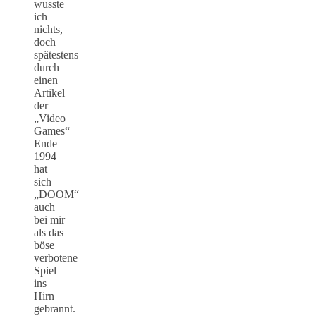
wusste
ich
nichts,
doch
spätestens
durch
einen
Artikel
der
„Video
Games“
Ende
1994
hat
sich
„DOOM“
auch
bei mir
als das
böse
verbotene
Spiel
ins
Hirn
gebrannt.