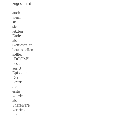
zugestimmt
…
auch
wenn
sie
sich
letzten
Endes
als
Geniestreich
herausstellen
sollte.
„DOOM“
bestand
aus 3
Episoden.
Der
Kniff:
die
erste
wurde
als
Shareware
vertrieben
und