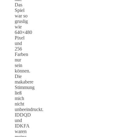
Das
Spiel
war so
gruslig
wie
640×480
Pixel
und
256
Farben
nur
sein
können.
Die
makabere
Stimmung
ließ
mich
nicht
unbeeindruckt.
IDDQD
und
IDKFA
waren
meine