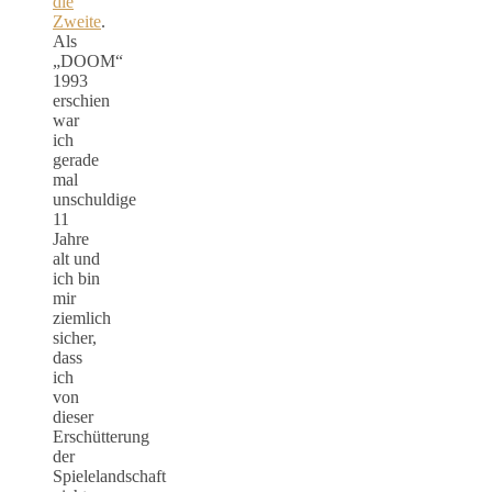
die
Zweite
.
Als
„DOOM“
1993
erschien
war
ich
gerade
mal
unschuldige
11
Jahre
alt und
ich bin
mir
ziemlich
sicher,
dass
ich
von
dieser
Erschütterung
der
Spielelandschaft