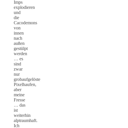
Imps
explodieren
und
die
Cacodemons
von
innen
nach
außen
gestülpt
werden
… es
sind
zwar
nur
grobaufgelöste
Pixelhaufen,
aber
meine
Fresse
… das
ist
weiterhin
alptraumhaft.
Ich