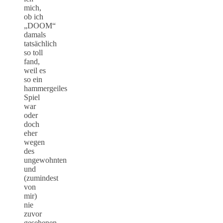
mich,
ob ich
„DOOM“
damals
tatsächlich
so toll
fand,
weil es
so ein
hammergeiles
Spiel
war
oder
doch
eher
wegen
des
ungewohnten
und
(zumindest
von
mir)
nie
zuvor
gesehenen