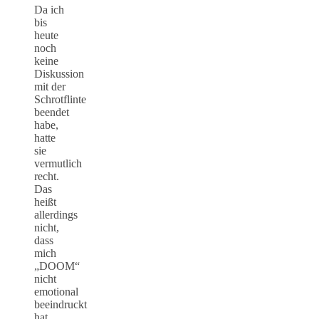
Da ich
bis
heute
noch
keine
Diskussion
mit der
Schrotflinte
beendet
habe,
hatte
sie
vermutlich
recht.
Das
heißt
allerdings
nicht,
dass
mich
„DOOM“
nicht
emotional
beeindruckt
hat.