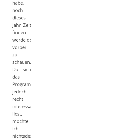
habe,
noch
dieses
Jahr Zeit
finden
werde dort
vorbei
zu
schauen.
Da sich
das
Programm
jedoch
recht
interessant
liest,
möchte
ich
nichtsdestotrotz