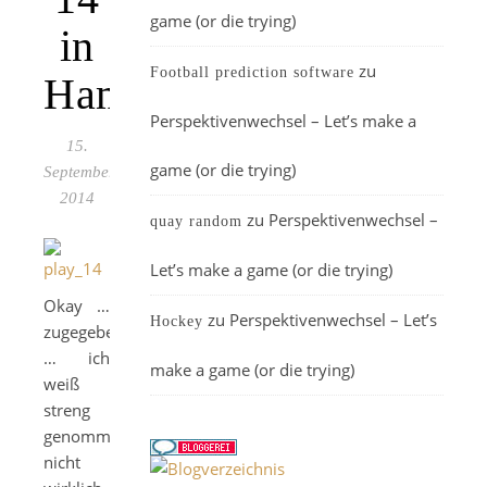
game (or die trying)
in
zu
Football prediction software
Hamburg
Perspektivenwechsel – Let’s make a
15.
game (or die trying)
September
2014
zu
Perspektivenwechsel –
quay random
Let’s make a game (or die trying)
Okay …
zu
Perspektivenwechsel – Let’s
Hockey
zugegeben
… ich
make a game (or die trying)
weiß
streng
genommen
nicht