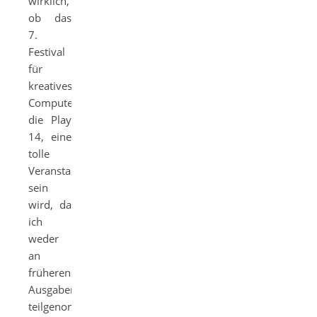
wirklich,
ob das
7.
Festival
für
kreatives
Computerspielen,
die Play
14, eine
tolle
Veranstaltung
sein
wird, da
ich
weder
an
früheren
Ausgaben
teilgenommen