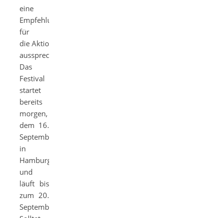
eine
Empfehlung
für
die Aktion
aussprechen.
Das
Festival
startet
bereits
morgen,
dem 16.
September,
in
Hamburg
und
läuft bis
zum 20.
September.