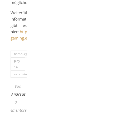
möglicherweise.
Weiterführende
Informationen
gibt es
hier:
http://creative-
gaming.eu/play14/
hamburg
play
14
veranstaltungstipp
Von
Andreas
0
Kommentare