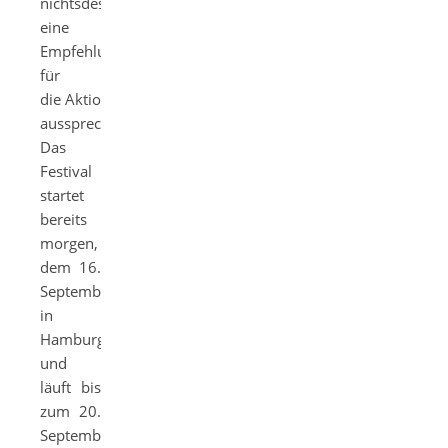
nichtsdestotrotz
eine
Empfehlung
für
die Aktion
aussprechen.
Das
Festival
startet
bereits
morgen,
dem 16.
September,
in
Hamburg
und
läuft bis
zum 20.
September.