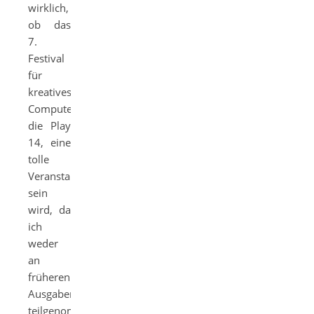
wirklich,
ob das
7.
Festival
für
kreatives
Computerspielen,
die Play
14, eine
tolle
Veranstaltung
sein
wird, da
ich
weder
an
früheren
Ausgaben
teilgenommen