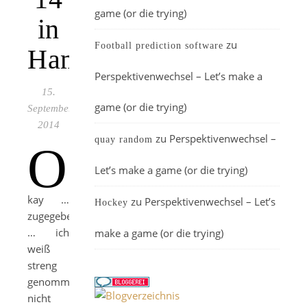
game (or die trying)
in
zu
Football prediction software
Hamburg
Perspektivenwechsel – Let’s make a
15.
game (or die trying)
September
2014
zu
Perspektivenwechsel –
quay random
O
Let’s make a game (or die trying)
kay …
zu
Perspektivenwechsel – Let’s
Hockey
zugegeben
… ich
make a game (or die trying)
weiß
streng
genommen
nicht