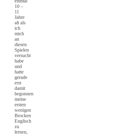
einmal
10 –
11
Jahre
alt als
ich
mich
an
diesen
Spielen
versucht
habe
und
hatte
gerade
erst
damit
begonnen
meine
ersten
wenigen
Brocken
Englisch
zu
lernen,