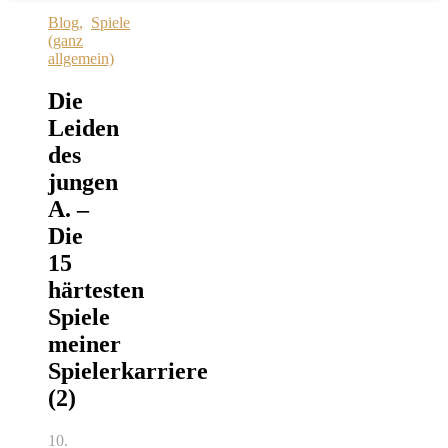
Blog
,
Spiele
(ganz
allgemein)
Die
Leiden
des
jungen
A. –
Die
15
härtesten
Spiele
meiner
Spielerkarriere
(2)
10.