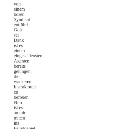
von
einem
bösen
Syndikat
entführt.
Gott
sei
Dank
ist es
einem
eingeschleusten
Agenten
bereits
gelungen,
die
wackeren
Instruktoren
zu
befreien.
Nun
ist es
an mir
mitten
ins
Feindgebiet