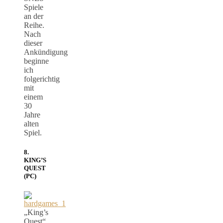
Spiele
an der
Reihe.
Nach
dieser
Ankündigung
beginne
ich
folgerichtig
mit
einem
30
Jahre
alten
Spiel.
8.
KING’S
QUEST
(PC)
„King’s
Quest“