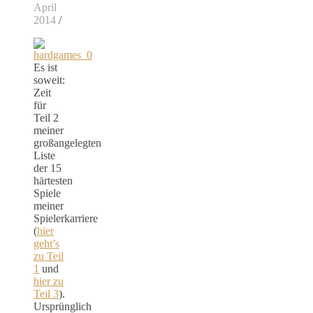
April
2014
/
Es ist
soweit:
Zeit
für
Teil 2
meiner
großangelegten
Liste
der 15
härtesten
Spiele
meiner
Spielerkarriere
(
hier
geht’s
zu Teil
1
und
hier zu
Teil 3
).
Ursprünglich