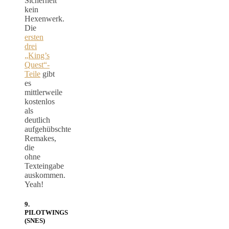
Sicherheit
kein
Hexenwerk.
Die
ersten
drei
„King’s
Quest“-
Teile
gibt
es
mittlerweile
kostenlos
als
deutlich
aufgehübschte
Remakes,
die
ohne
Texteingabe
auskommen.
Yeah!
9.
PILOTWINGS
(SNES)