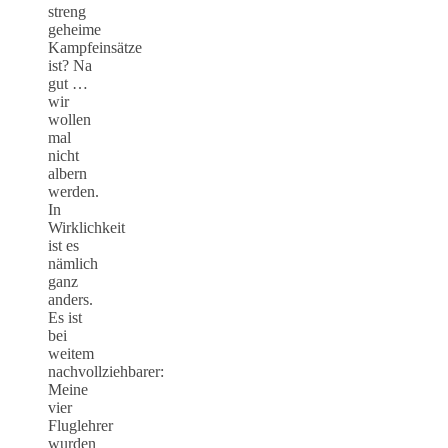
streng
geheime
Kampfeinsätze
ist? Na
gut …
wir
wollen
mal
nicht
albern
werden.
In
Wirklichkeit
ist es
nämlich
ganz
anders.
Es ist
bei
weitem
nachvollziehbarer:
Meine
vier
Fluglehrer
wurden