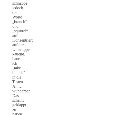
schnappe
jedoch
die
Worte
„branch“
und
„squirrel“
auf.
Konzentriert
auf der
Unterlippe
kauend,
haue
ich
„take
branch“
in die
Tasten.
Ah …
wunderbar.
Das
scheint
geklappt
zu
haben.