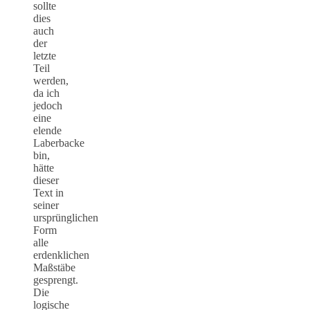
sollte
dies
auch
der
letzte
Teil
werden,
da ich
jedoch
eine
elende
Laberbacke
bin,
hätte
dieser
Text in
seiner
ursprünglichen
Form
alle
erdenklichen
Maßstäbe
gesprengt.
Die
logische