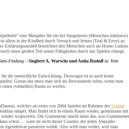
„Spieltrieb“ eine Metapher für ein bei Säugetieren (Menschen inklusive)
vor allem in der Kindheit durch Versuch und Irrtum (Trial & Error) zu
eres Erklärungsmodell bezeichnet den Menschen auch als Homo Ludens
sch einen großen Teil seiner Fähigkeiten durch das Spielen erlangt.
 Sinn-Findung –
Siegbert A. Warwitz und Anita Rudolf
in:
Vom
t für die menschliche Entwicklung. Deswegen ist es auch keine
spielen. Genau das muss man sich ins Bewusstsein rufen, wenn man
ch einen (virtuellen) Raum zu werfen.
Damon, welches als eines von 2064 Spielen im Rahmen des
Ludum
 denkbar simpel. Man findet sich in einem Raum wieder, gemeinsam mit
nd wieder wegwerfen. Die Gummiente macht dann das, was Gummiente
dann schon … wäre da nicht dieser Counter, der jeden Abpraller
ann irgendetwas passieren würde. Also wirft man weiter, weil man