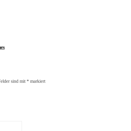
mes
Felder sind mit
*
markiert