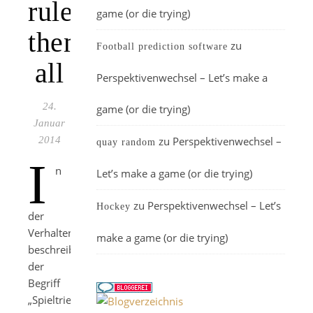
rule
game (or die trying)
them
zu
Football prediction software
all
Perspektivenwechsel – Let’s make a
24.
game (or die trying)
Januar
2014
zu
Perspektivenwechsel –
quay random
I
n
Let’s make a game (or die trying)
zu
Perspektivenwechsel – Let’s
Hockey
der
Verhaltensbiologie
make a game (or die trying)
beschreibt
der
Begriff
„Spieltrieb“