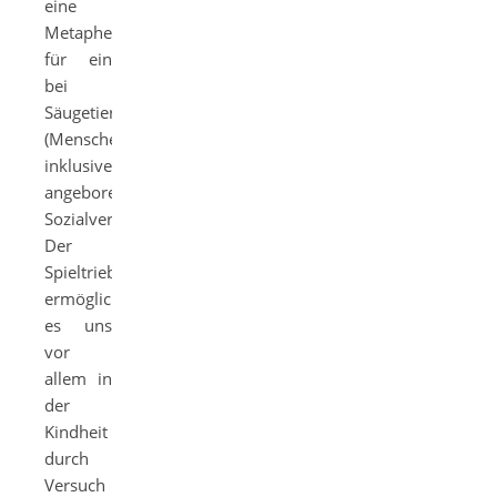
eine
Metapher
für ein
bei
Säugetieren
(Menschen
inklusive)
angeborenes
Sozialverhalten.
Der
Spieltrieb
ermöglicht
es uns
vor
allem in
der
Kindheit
durch
Versuch