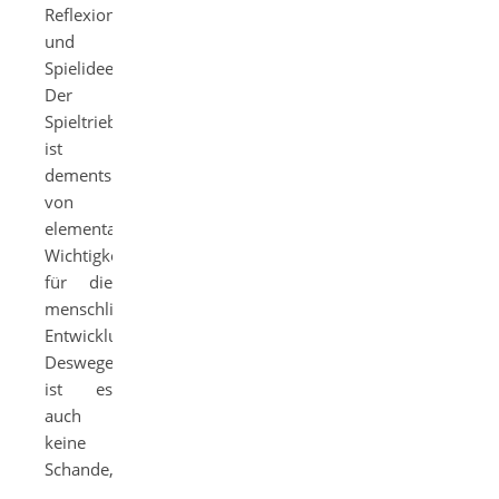
Reflexionen
und
Spielideen
Der
Spieltrieb
ist
dementsprechend
von
elementarer
Wichtigkeit
für die
menschliche
Entwicklung.
Deswegen
ist es
auch
keine
Schande,
…