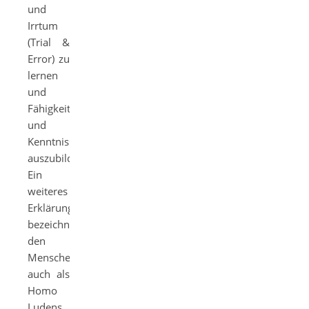
und
Irrtum
(Trial &
Error) zu
lernen
und
Fähigkeiten
und
Kenntnisse
auszubilden.
Ein
weiteres
Erklärungsmodell
bezeichnet
den
Menschen
auch als
Homo
Ludens