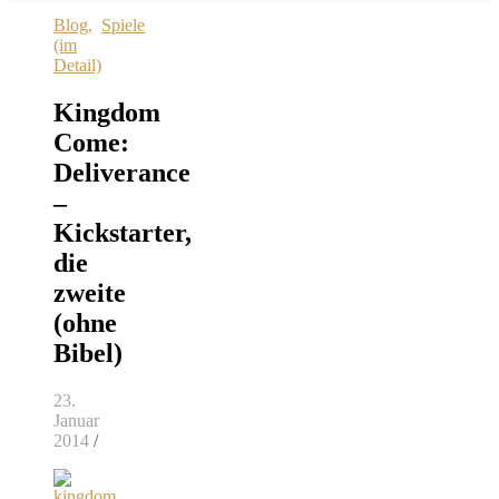
Blog
,
Spiele
(im
Detail)
Kingdom
Come:
Deliverance
–
Kickstarter,
die
zweite
(ohne
Bibel)
23.
Januar
2014
/