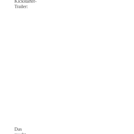
Kickstarter-
Trailer:
Das