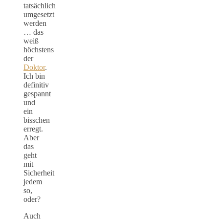
tatsächlich
umgesetzt
werden
… das
weiß
höchstens
der
Doktor
.
Ich bin
definitiv
gespannt
und
ein
bisschen
erregt.
Aber
das
geht
mit
Sicherheit
jedem
so,
oder?
Auch