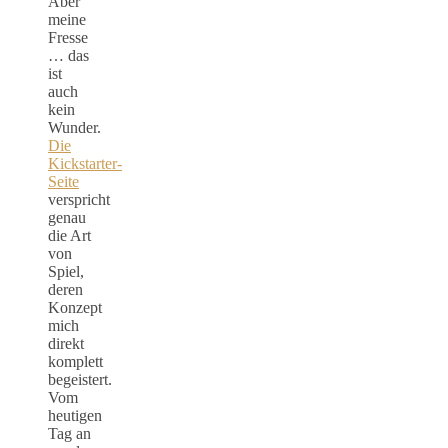
Aber
meine
Fresse
… das
ist
auch
kein
Wunder.
Die
Kickstarter-
Seite
verspricht
genau
die Art
von
Spiel,
deren
Konzept
mich
direkt
komplett
begeistert.
Vom
heutigen
Tag an