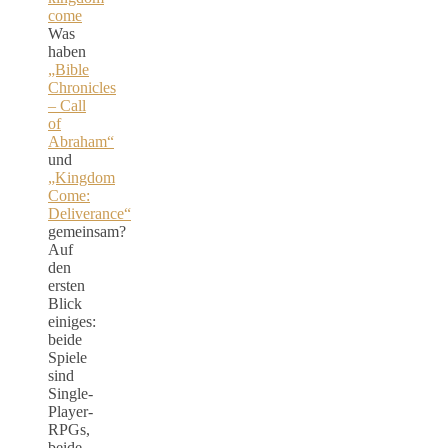
Was
haben
„Bible
Chronicles
– Call
of
Abraham“
und
„Kingdom
Come:
Deliverance“
gemeinsam?
Auf
den
ersten
Blick
einiges:
beide
Spiele
sind
Single-
Player-
RPGs,
beide