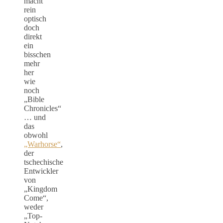
macht
rein
optisch
doch
direkt
ein
bisschen
mehr
her
wie
noch
„Bible
Chronicles“
… und
das
obwohl
„Warhorse“
,
der
tschechische
Entwickler
von
„Kingdom
Come“,
weder
„Top-