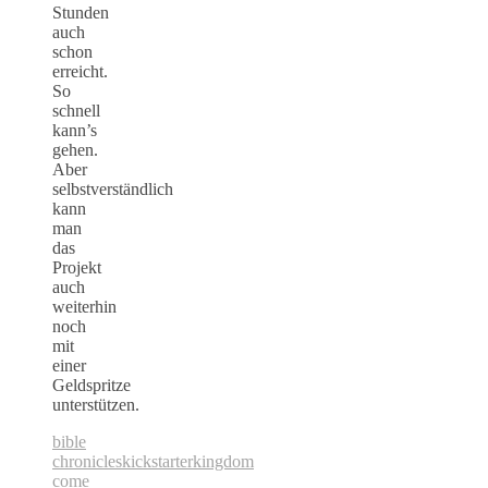
Stunden
auch
schon
erreicht.
So
schnell
kann’s
gehen.
Aber
selbstverständlich
kann
man
das
Projekt
auch
weiterhin
noch
mit
einer
Geldspritze
unterstützen.
bible
chronicles
kickstarter
kingdom
come