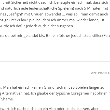
lt mit Sicherheit nicht dazu. Ich behaupte einfach mal. dass sich
und natürlich jede leidenschaftliche Spielerin) nach 5 Minuten mit
nes „Seafight“ mit Grauen abwendet … was soll man damit auch
nzige Free2Play-Spiel bei dem ich immer mal wieder lande, ist
würde ich dafür jedoch auch nicht ausgeben.
 du bei mir gelandet bis. Bin ein (bisher jedoch stets stiller) Fan
ANTWORTE
n. Man hat einfach keinen Grund, sich mit so Spielen länger zu
 Alternativen hat. Ich glaube der typische Coregamer hat ohnehi
of Shame.
ntwort. Ich dachte ich hab ein Abo oder so dagelassen, aber