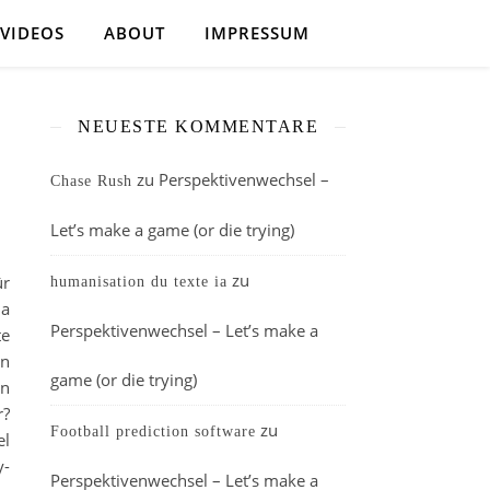
VIDEOS
ABOUT
IMPRESSUM
NEUESTE KOMMENTARE
zu
Perspektivenwechsel –
Chase Rush
Let’s make a game (or die trying)
zu
ür
humanisation du texte ia
ja
Perspektivenwechsel – Let’s make a
te
an
game (or die trying)
in
r?
zu
Football prediction software
el
y-
Perspektivenwechsel – Let’s make a