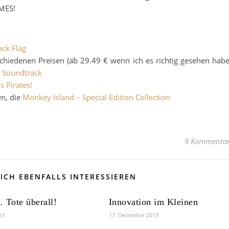
MES!
ack Flag
chiedenen Preisen (ab 29.49 € wenn ich es richtig gesehen habe
g Soundtrack
s Pirates!
n, die
Monkey Island – Special Edition Collection
9 Kommenta
ICH EBENFALLS INTERESSIEREN
 Tote überall!
Innovation im Kleinen
13
17. Dezember 2013