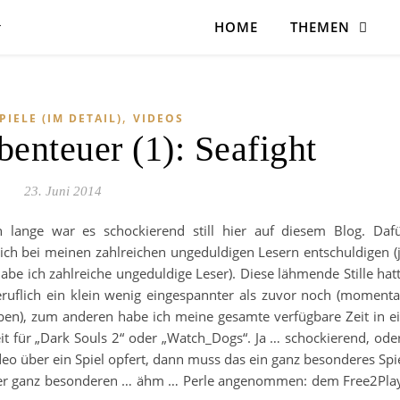
HOME
THEMEN
,
PIELE (IM DETAIL)
VIDEOS
enteuer (1): Seafight
23. Juni 2014
 lange war es schockierend still hier auf diesem Blog. Daf
ch bei meinen zahlreichen ungeduldigen Lesern entschuldigen (
abe ich zahlreiche ungeduldige Leser). Diese lähmende Stille hat
ruflich ein klein wenig eingespannter als zuvor noch (moment
eben), zum anderen habe ich meine gesamte verfügbare Zeit in e
eit für „Dark Souls 2“ oder „Watch_Dogs“. Ja … schockierend, ode
deo über ein Spiel opfert, dann muss das ein ganz besonderes Spi
einer ganz besonderen … ähm … Perle angenommen: dem Free2Pla