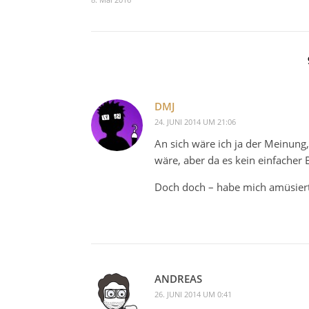
DMJ
24. JUNI 2014 UM 21:06
An sich wäre ich ja der Meinung,
wäre, aber da es kein einfacher B
Doch doch – habe mich amüsiert
ANDREAS
26. JUNI 2014 UM 0:41