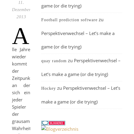
11.
game (or die trying)
Dezember
2013
zu
Football prediction software
A
Perspektivenwechsel – Let’s make a
game (or die trying)
lle Jahre
wieder
zu
Perspektivenwechsel –
quay random
kommt
der
Let’s make a game (or die trying)
Zeitpunkt
an der
zu
Perspektivenwechsel – Let’s
Hockey
sich ein
jeder
make a game (or die trying)
Spieler
der
grausamen
Wahrheit