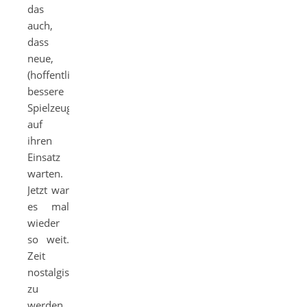
das
auch,
dass
neue,
(hoffentlich)
bessere
Spielzeuge
auf
ihren
Einsatz
warten.
Jetzt war
es mal
wieder
so weit.
Zeit
nostalgisch
zu
werden.