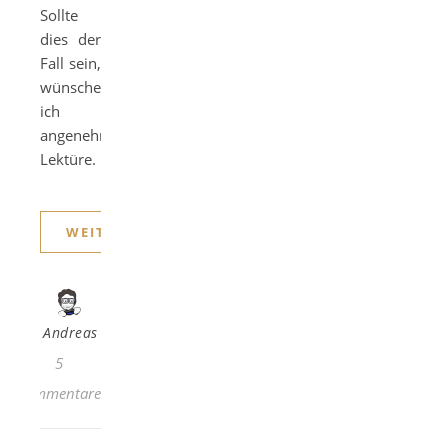
Sollte
dies der
Fall sein,
wünsche
ich
angenehme
Lektüre.
WEITERLESEN
Andreas
5
Kommentare