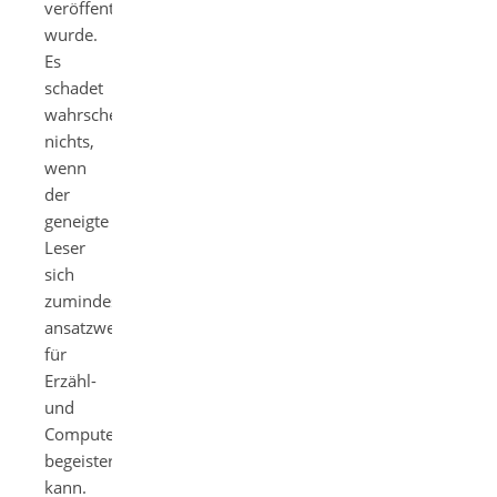
veröffentlicht
wurde.
Es
schadet
wahrscheinlich
nichts,
wenn
der
geneigte
Leser
sich
zumindest
ansatzweise
für
Erzähl-
und
Computerspieltheorie
begeistern
kann.