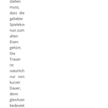
stellen
muss,
dass die
geliebte
Spielekonsole
nun zum
alten
Eisen
gehört.
Die
Trauer
ist
natürlich
nur von
kurzer
Dauer,
denn
gleichzeitig
bedeutet