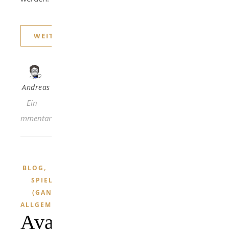
WEITERLESEN
Andreas
Ein
Kommentar
,
BLOG
SPIELE
(GANZ
ALLGEMEIN)
Avatare