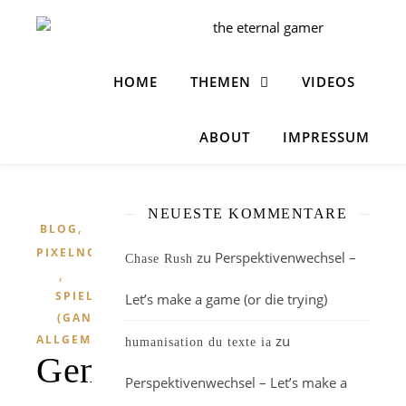
HOME
THEMEN
VIDEOS
ABOUT
IMPRESSUM
NEUESTE KOMMENTARE
,
BLOG
PIXELNOSTALGIE
zu
Perspektivenwechsel –
Chase Rush
,
SPIELE
Let’s make a game (or die trying)
(GANZ
ALLGEMEIN)
zu
humanisation du texte ia
Generationenwechsel
Perspektivenwechsel – Let’s make a