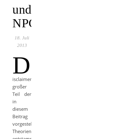
und
NPCs
18. Juli
2013
D
isclaimer: Ein
großer
Teil der
in
diesem
Beitrag
vorgestellten
Theorien
entstammt