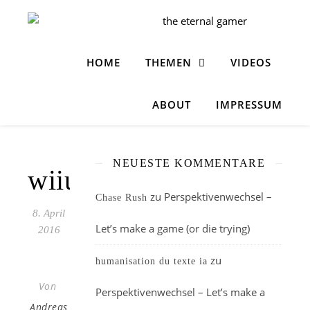
HOME
THEMEN
VIDEOS
ABOUT
IMPRESSUM
NEUESTE KOMMENTARE
wiiu_teaser
zu
Perspektivenwechsel –
Chase Rush
8. April
Let’s make a game (or die trying)
2016
zu
humanisation du texte ia
Von
Perspektivenwechsel – Let’s make a
Andreas