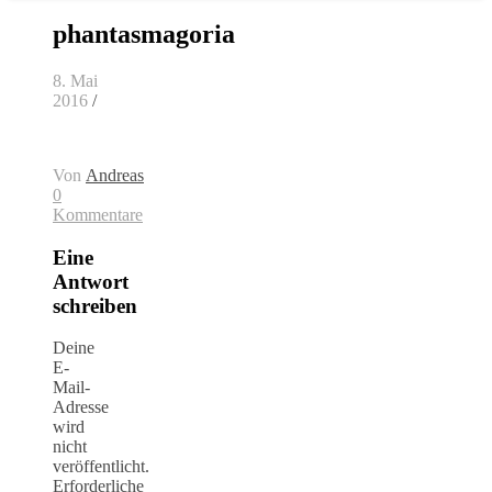
phantasmagoria
8. Mai
2016
/
Von
Andreas
0
Kommentare
Eine
Antwort
schreiben
Deine
E-
Mail-
Adresse
wird
nicht
veröffentlicht.
Erforderliche