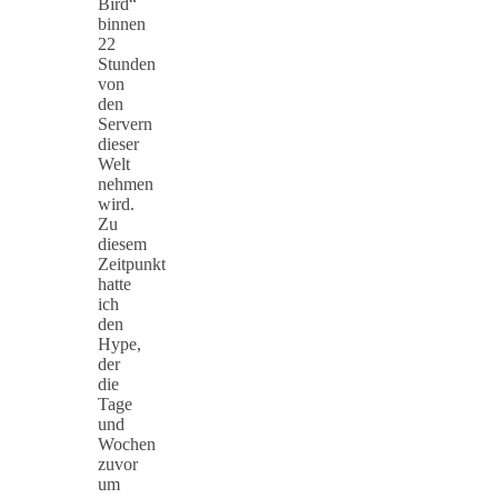
Bird“
binnen
22
Stunden
von
den
Servern
dieser
Welt
nehmen
wird.
Zu
diesem
Zeitpunkt
hatte
ich
den
Hype,
der
die
Tage
und
Wochen
zuvor
um