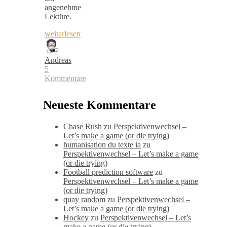
angenehme
Lektüre.
weiterlesen
Andreas
5
Kommentare
Neueste Kommentare
Chase Rush
zu
Perspektivenwechsel –
Let’s make a game (or die trying)
humanisation du texte ia
zu
Perspektivenwechsel – Let’s make a game
(or die trying)
Football prediction software
zu
Perspektivenwechsel – Let’s make a game
(or die trying)
quay random
zu
Perspektivenwechsel –
Let’s make a game (or die trying)
Hockey
zu
Perspektivenwechsel – Let’s
make a game (or die trying)