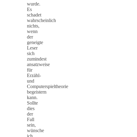
wurde.
Es
schadet
wahrscheinlich
nichts,
wenn
der
geneigte
Leser
sich
zumindest
ansatzweise
für
Erzähl-
und
Computerspieltheorie
begeistern
kann.
Sollte
dies
der
Fall
sein,
wünsche
ich