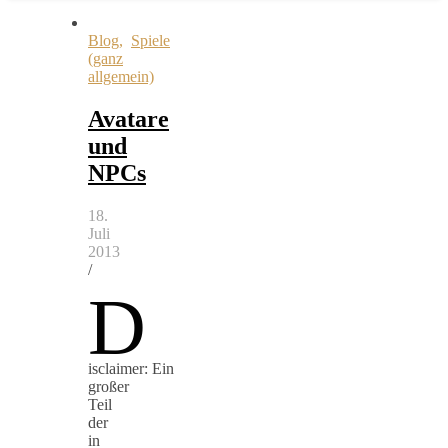
Blog
,
Spiele
(ganz
allgemein)
Avatare
und
NPCs
18.
Juli
2013
/
D
isclaimer: Ein
großer
Teil
der
in