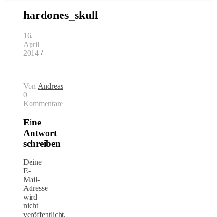
hardones_skull
16.
April
2014
/
Von
Andreas
0
Kommentare
Eine
Antwort
schreiben
Deine
E-
Mail-
Adresse
wird
nicht
veröffentlicht.