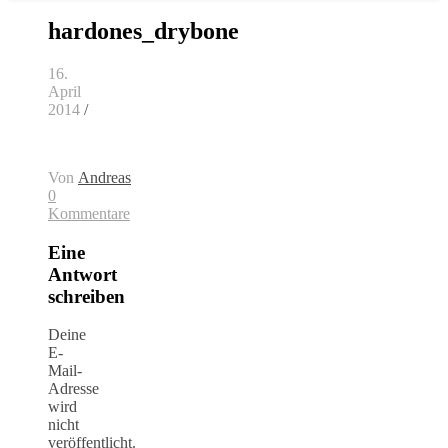
hardones_drybone
16.
April
2014
/
Von
Andreas
0
Kommentare
Eine
Antwort
schreiben
Deine
E-
Mail-
Adresse
wird
nicht
veröffentlicht.