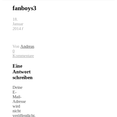
fanboys3
18.
Januar
2014
/
Von
Andreas
0
Kommentare
Eine
Antwort
schreiben
Deine
E-
Mail-
Adresse
wird
nicht
veröffentlicht.