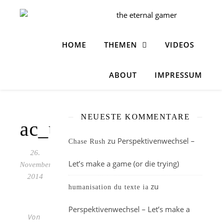
HOME
THEMEN
VIDEOS
ABOUT
IMPRESSUM
NEUESTE KOMMENTARE
ac_u_1
zu
Perspektivenwechsel –
Chase Rush
26.
Let’s make a game (or die trying)
November
2014
zu
humanisation du texte ia
Perspektivenwechsel – Let’s make a
Von