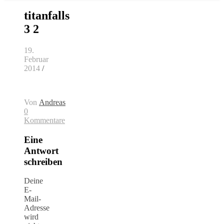
titanfalls
3 2
19.
Februar
2014
/
Von
Andreas
0
Kommentare
Eine
Antwort
schreiben
Deine
E-
Mail-
Adresse
wird