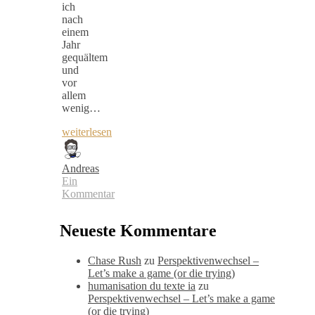
ich
nach
einem
Jahr
gequältem
und
vor
allem
wenig…
weiterlesen
Andreas
Ein
Kommentar
Neueste Kommentare
Chase Rush
zu
Perspektivenwechsel –
Let’s make a game (or die trying)
humanisation du texte ia
zu
Perspektivenwechsel – Let’s make a game
(or die trying)