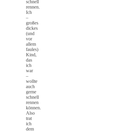
schnell
rennen.
Ich
–
großes
dickes
(und
vor
allem
faules)
Kind,
das
ich
war
–
wollte
auch
gerne
schnell
rennen
können.
Also
trat
ich
dem