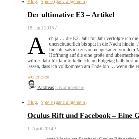
Blog
,
Spiele (ganz allgemein)
Der ultimative E3 – Artikel
18. Juni 2015
/
A
ch ja … die E3. Jahr für Jahr verfolgte ich d
unerschütterlich bis spät in die Nacht hinein.
für Jahr saß ich zusammengekauert vor dem Mo
Hoffnung auf die eine große und überraschen
würde. Jahr für Jahr torkelte ich am Folgetag halb besi
lassen, dass ich vollkommen am Ende bin … wenn die er
weiterlesen
Andreas
5 Kommentare
Blog
,
Spiele (ganz allgemein)
Oculus Rift und Facebook – Eine G
1. April 2014
/