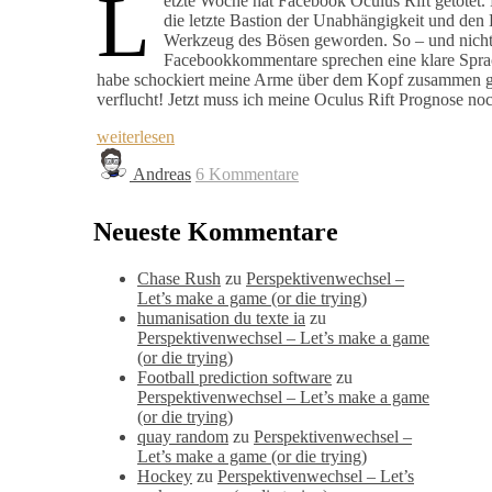
L
etzte Woche hat Facebook Oculus Rift getötet
die letzte Bastion der Unabhängigkeit und den E
Werkzeug des Bösen geworden. So – und nicht 
Facebookkommentare sprechen eine klare Sprach
habe schockiert meine Arme über dem Kopf zusammen g
verflucht! Jetzt muss ich meine Oculus Rift Prognose n
weiterlesen
Andreas
6 Kommentare
Neueste Kommentare
Chase Rush
zu
Perspektivenwechsel –
Let’s make a game (or die trying)
humanisation du texte ia
zu
Perspektivenwechsel – Let’s make a game
(or die trying)
Football prediction software
zu
Perspektivenwechsel – Let’s make a game
(or die trying)
quay random
zu
Perspektivenwechsel –
Let’s make a game (or die trying)
Hockey
zu
Perspektivenwechsel – Let’s