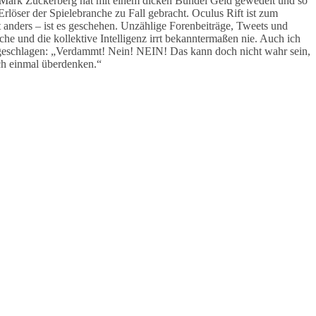
. Mark Zuckerberg hat mit einem dicken Bündel Geld gewedelt und so
rlöser der Spielebranche zu Fall gebracht. Oculus Rift ist zum
anders – ist es geschehen. Unzählige Forenbeiträge, Tweets und
e und die kollektive Intelligenz irrt bekanntermaßen nie. Auch ich
eschlagen: „Verdammt! Nein! NEIN! Das kann doch nicht wahr sein,
och einmal überdenken.“