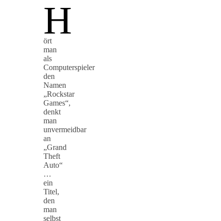
H
ört
man
als
Computerspieler
den
Namen
„Rockstar
Games“,
denkt
man
unvermeidbar
an
„Grand
Theft
Auto“
…
ein
Titel,
den
man
selbst