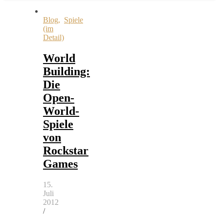
Blog
,
Spiele
(im
Detail)
World
Building:
Die
Open-
World-
Spiele
von
Rockstar
Games
15.
Juli
2012
/