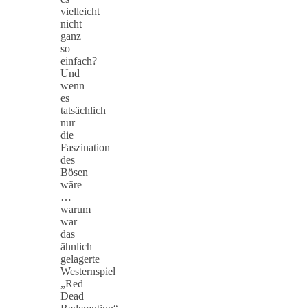
vielleicht
nicht
ganz
so
einfach?
Und
wenn
es
tatsächlich
nur
die
Faszination
des
Bösen
wäre
…
warum
war
das
ähnlich
gelagerte
Westernspiel
„Red
Dead