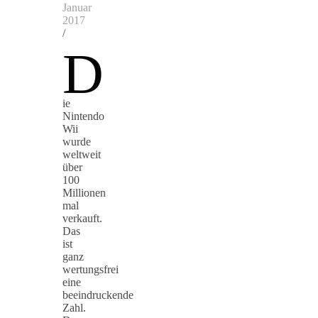
Januar
2017
/
D
ie
Nintendo
Wii
wurde
weltweit
über
100
Millionen
mal
verkauft.
Das
ist
ganz
wertungsfrei
eine
beeindruckende
Zahl.