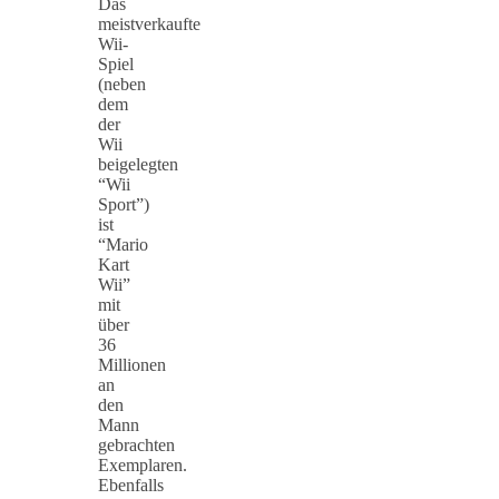
Das
meistverkaufte
Wii-
Spiel
(neben
dem
der
Wii
beigelegten
“Wii
Sport”)
ist
“Mario
Kart
Wii”
mit
über
36
Millionen
an
den
Mann
gebrachten
Exemplaren.
Ebenfalls