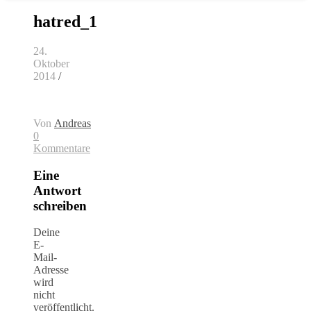
hatred_1
24.
Oktober
2014
/
Von
Andreas
0
Kommentare
Eine
Antwort
schreiben
Deine
E-
Mail-
Adresse
wird
nicht
veröffentlicht.