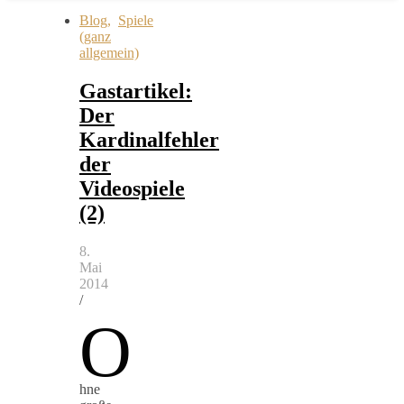
Blog
,
Spiele
(ganz
allgemein)
Gastartikel:
Der
Kardinalfehler
der
Videospiele
(2)
8.
Mai
2014
/
O
hne