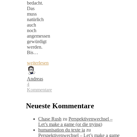
bedacht.
Das
muss
natürlich
auch
noch
angemessen
gewürdigt
werden.
Bis…
weiterlesen
Andreas
4
Kommentare
Neueste Kommentare
Chase Rush
zu
Perspektivenwechsel –
Let’s make a game (or die trying)
humanisation du texte ia
zu
Perspektivenwechsel – Let’s make a game