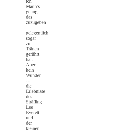
ich
Mann’s
genug
das
zuzugeben
–
gelegentlich
sogar
zu
Tränen
gerührt
hat.
Aber
kein
Wunder
…
die
Erlebnisse
des
Sträfling
Lee
Everett
und
der
kleinen