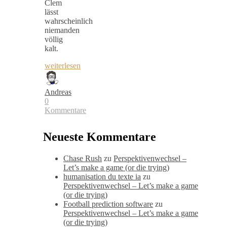
Clem
lässt
wahrscheinlich
niemanden
völlig
kalt.
weiterlesen
Andreas
0
Kommentare
Neueste Kommentare
Chase Rush
zu
Perspektivenwechsel –
Let’s make a game (or die trying)
humanisation du texte ia
zu
Perspektivenwechsel – Let’s make a game
(or die trying)
Football prediction software
zu
Perspektivenwechsel – Let’s make a game
(or die trying)