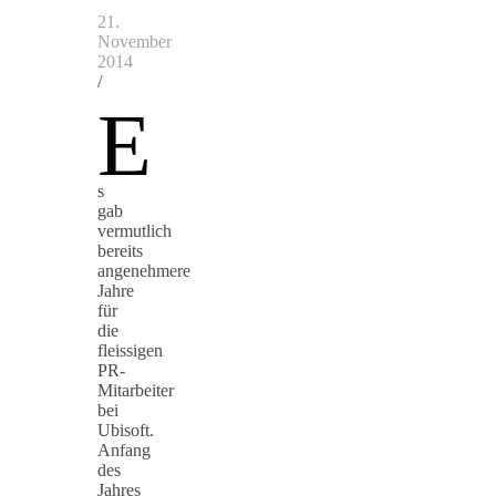
21.
November
2014
/
E
s
gab
vermutlich
bereits
angenehmere
Jahre
für
die
fleissigen
PR-
Mitarbeiter
bei
Ubisoft.
Anfang
des
Jahres