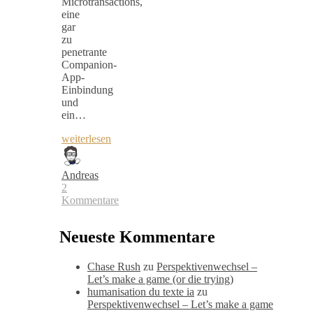
Microtransactions,
eine
gar
zu
penetrante
Companion-
App-
Einbindung
und
ein…
weiterlesen
Andreas
2
Kommentare
Neueste Kommentare
Chase Rush
zu
Perspektivenwechsel –
Let’s make a game (or die trying)
humanisation du texte ia
zu
Perspektivenwechsel – Let’s make a game