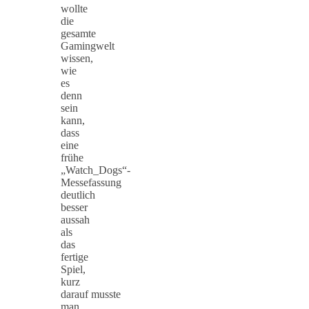
wollte
die
gesamte
Gamingwelt
wissen,
wie
es
denn
sein
kann,
dass
eine
frühe
„Watch_Dogs“-
Messefassung
deutlich
besser
aussah
als
das
fertige
Spiel,
kurz
darauf musste
man